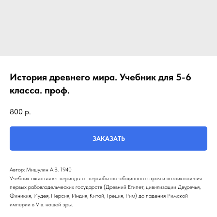
История древнего мира. Учебник для 5-6
класса. проф.
800
р.
ЗАКАЗАТЬ
Автор: Мишулин А.В. 1940
Учебник охватывает периоды от первобытно-общинного строя и возникновения
первых рабовладельческих государств (Древний Египет, цивилизации Двуречья,
Финикия, Иудея, Персия, Индия, Китай, Греция, Рим) до падения Римской
империи в V в. нашей эры.