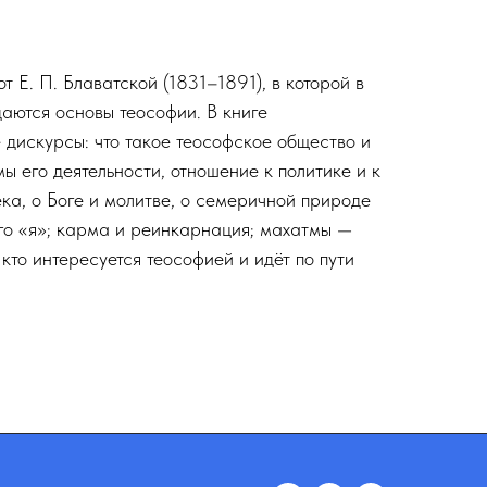
 Е. П. Блаватской (1831–1891), в которой в
даются основы теософии. В книге
 дискурсы: что такое теософское общество и
ы его деятельности, отношение к политике и к
ка, о Боге и молитве, о семеричной природе
ого «я»; карма и реинкарнация; махатмы —
 кто интересуется теософией и идёт по пути