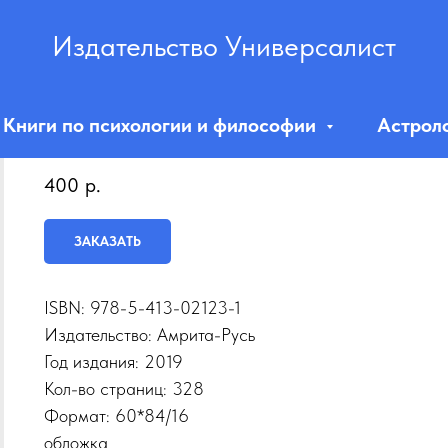
Издательство Универсалист
Книги по психологии и философии
Астрол
Блаватская Е.П. «Ключ к теософии»
400
р.
ЗАКАЗАТЬ
ISBN: 978-5-413-02123-1
Издательство:
Амрита-Русь
Год издания:
2019
Кол-во страниц: 328
Формат: 60*84/16
обложка